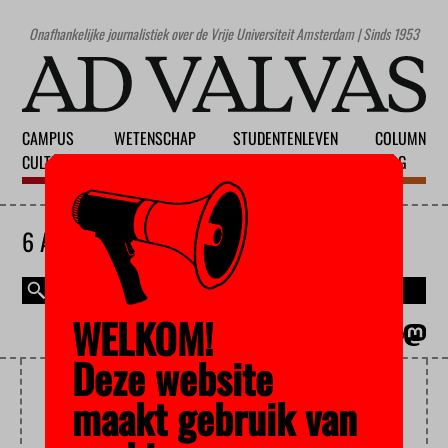
Onafhankelijke journalistiek over de Vrije Universiteit Amsterdam | Sinds 1953
CAMPUS
WETENSCHAP
STUDENTENLEVEN
COLUMN
CULTUUR
ONDERWIJS
MAATSCHAPPIJ
BLOG
6 AUGUSTUS 2026
WELKOM!
MAGAZINE
ENGLISH
Deze website
VOEDING
maakt gebruik van