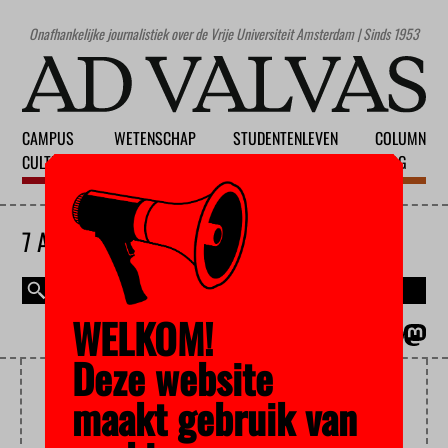
Onafhankelijke journalistiek over de Vrije Universiteit Amsterdam | Sinds 1953
CAMPUS
WETENSCHAP
STUDENTENLEVEN
COLUMN
CULTUUR
ONDERWIJS
MAATSCHAPPIJ
BLOG
7 AUGUSTUS 2026
WELKOM!
MAGAZINE
ENGLISH
Deze website
VLIEGENDE SCHOTELS
maakt gebruik van