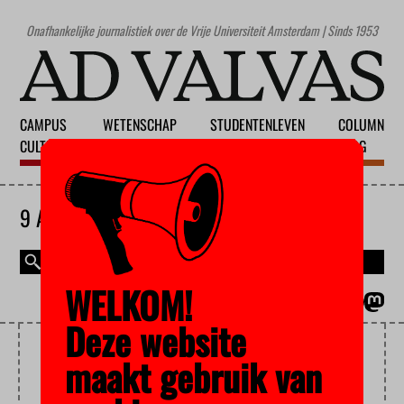
Onafhankelijke journalistiek over de Vrije Universiteit Amsterdam | Sinds 1953
CAMPUS
WETENSCHAP
STUDENTENLEVEN
COLUMN
CULTUUR
ONDERWIJS
MAATSCHAPPIJ
BLOG
9 AUGUSTUS 2026
WELKOM!
MAGAZINE
ENGLISH
Deze website
VEILIGHEID
maakt gebruik van