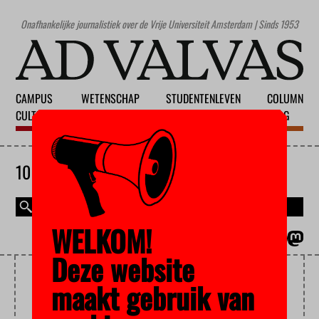
Onafhankelijke journalistiek over de Vrije Universiteit Amsterdam | Sinds 1953
CAMPUS
WETENSCHAP
STUDENTENLEVEN
COLUMN
CULTUUR
ONDERWIJS
MAATSCHAPPIJ
BLOG
10 AUGUSTUS 2026
WELKOM!
MAGAZINE
ENGLISH
Deze website
VEGETATIE
maakt gebruik van