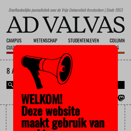
Onafhankelijke journalistiek over de Vrije Universiteit Amsterdam | Sinds 1953
CAMPUS
WETENSCHAP
STUDENTENLEVEN
COLUMN
CULTUUR
ONDERWIJS
MAATSCHAPPIJ
BLOG
8 AUGUSTUS 2026
WELKOM!
MAGAZINE
ENGLISH
Deze website
VBU
maakt gebruik van