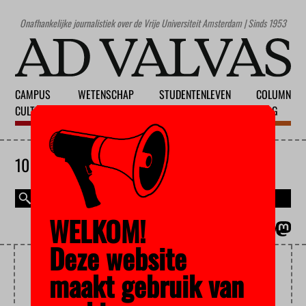
Onafhankelijke journalistiek over de Vrije Universiteit Amsterdam | Sinds 1953
CAMPUS
WETENSCHAP
STUDENTENLEVEN
COLUMN
CULTUUR
ONDERWIJS
MAATSCHAPPIJ
BLOG
10 AUGUSTUS 2026
WELKOM!
MAGAZINE
ENGLISH
Deze website
UNIVERSITEIT LAPLAND
maakt gebruik van