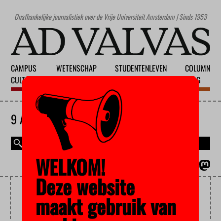
Onafhankelijke journalistiek over de Vrije Universiteit Amsterdam | Sinds 1953
CAMPUS
WETENSCHAP
STUDENTENLEVEN
COLUMN
CULTUUR
ONDERWIJS
MAATSCHAPPIJ
BLOG
9 AUGUSTUS 2026
WELKOM!
MAGAZINE
ENGLISH
Deze website
UITZETTEN
maakt gebruik van