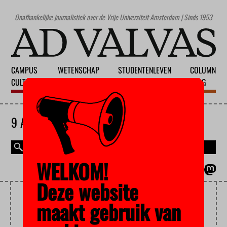
Onafhankelijke journalistiek over de Vrije Universiteit Amsterdam | Sinds 1953
CAMPUS
WETENSCHAP
STUDENTENLEVEN
COLUMN
CULTUUR
ONDERWIJS
MAATSCHAPPIJ
BLOG
9 AUGUSTUS 2026
WELKOM!
MAGAZINE
ENGLISH
Deze website
UITWISSELIHG
maakt gebruik van