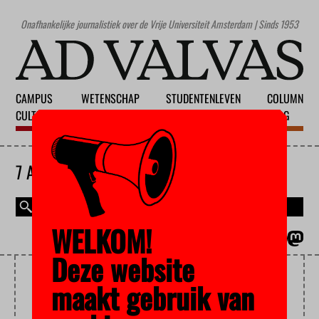
Onafhankelijke journalistiek over de Vrije Universiteit Amsterdam | Sinds 1953
CAMPUS
WETENSCHAP
STUDENTENLEVEN
COLUMN
CULTUUR
ONDERWIJS
MAATSCHAPPIJ
BLOG
7 AUGUSTUS 2026
WELKOM!
MAGAZINE
ENGLISH
Deze website
UITSTROOM
maakt gebruik van