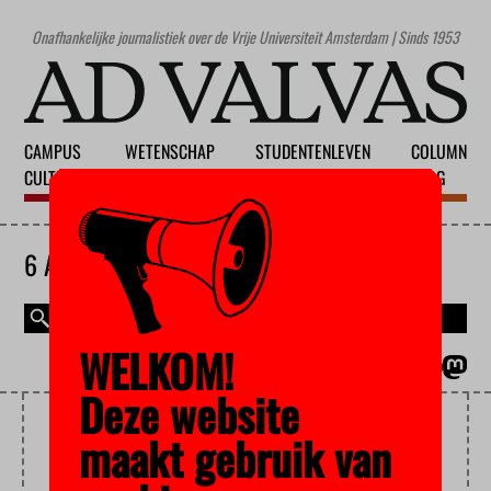
Onafhankelijke journalistiek over de Vrije Universiteit Amsterdam | Sinds 1953
CAMPUS
WETENSCHAP
STUDENTENLEVEN
COLUMN
CULTUUR
ONDERWIJS
MAATSCHAPPIJ
BLOG
6 AUGUSTUS 2026
WELKOM!
MAGAZINE
ENGLISH
Deze website
UITGAAN
maakt gebruik van