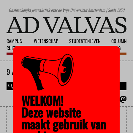
Onafhankelijke journalistiek over de Vrije Universiteit Amsterdam | Sinds 1953
CAMPUS
WETENSCHAP
STUDENTENLEVEN
COLUMN
CULTUUR
ONDERWIJS
MAATSCHAPPIJ
BLOG
9 AUGUSTUS 2026
WELKOM!
MAGAZINE
ENGLISH
Deze website
TWISCUSSIE
maakt gebruik van