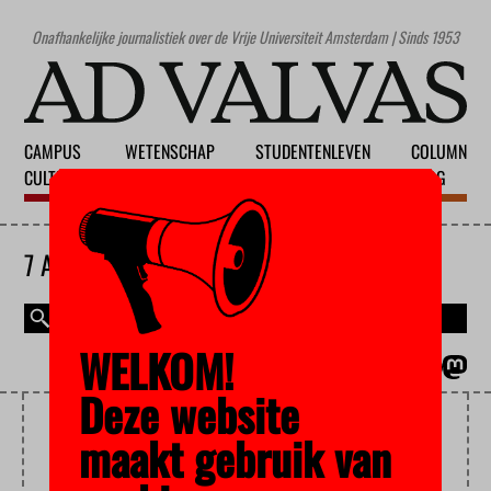
Onafhankelijke journalistiek over de Vrije Universiteit Amsterdam | Sinds 1953
CAMPUS
WETENSCHAP
STUDENTENLEVEN
COLUMN
CULTUUR
ONDERWIJS
MAATSCHAPPIJ
BLOG
7 AUGUSTUS 2026
WELKOM!
MAGAZINE
ENGLISH
Deze website
TWEELINGENONDERZOEK
maakt gebruik van