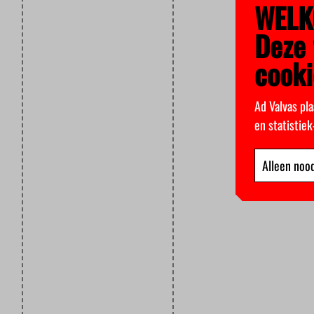
WELK
Deze 
cooki
Ad Valvas pla
en statistie
Alleen nood