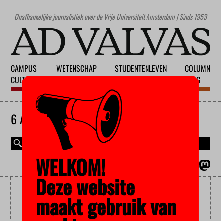
Onafhankelijke journalistiek over de Vrije Universiteit Amsterdam | Sinds 1953
CAMPUS
WETENSCHAP
STUDENTENLEVEN
COLUMN
CULTUUR
ONDERWIJS
MAATSCHAPPIJ
BLOG
6 AUGUSTUS 2026
WELKOM!
MAGAZINE
ENGLISH
Deze website
TURKSE STUDENTEN
maakt gebruik van