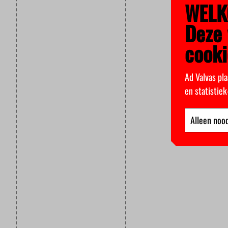
WELK
Deze 
cooki
Ad Valvas pla
en statistie
Alleen nood