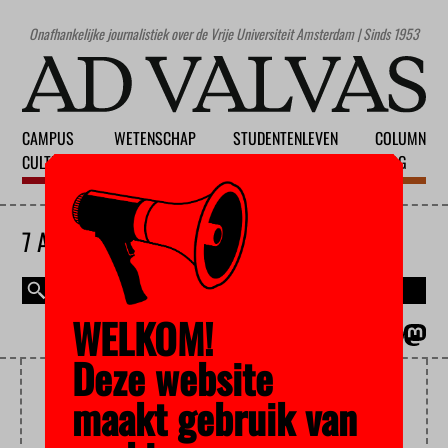
Onafhankelijke journalistiek over de Vrije Universiteit Amsterdam | Sinds 1953
CAMPUS
WETENSCHAP
STUDENTENLEVEN
COLUMN
CULTUUR
ONDERWIJS
MAATSCHAPPIJ
BLOG
7 AUGUSTUS 2026
WELKOM!
MAGAZINE
ENGLISH
Deze website
TROONSWISSELING
maakt gebruik van