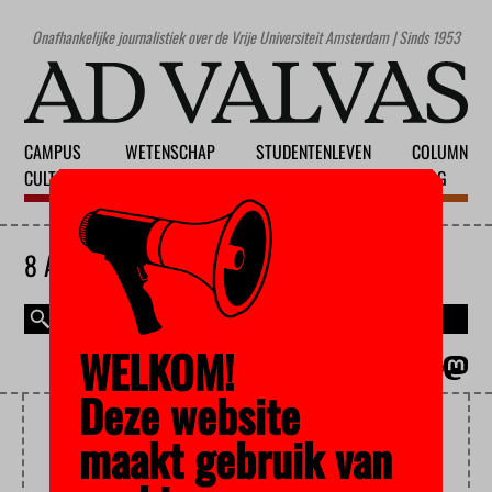
Onafhankelijke journalistiek over de Vrije Universiteit Amsterdam | Sinds 1953
CAMPUS
WETENSCHAP
STUDENTENLEVEN
COLUMN
CULTUUR
ONDERWIJS
MAATSCHAPPIJ
BLOG
8 AUGUSTUS 2026
WELKOM!
MAGAZINE
ENGLISH
Deze website
TRANSFORMERS
maakt gebruik van