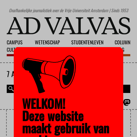
Onafhankelijke journalistiek over de Vrije Universiteit Amsterdam | Sinds 1953
CAMPUS
WETENSCHAP
STUDENTENLEVEN
COLUMN
CULTUUR
ONDERWIJS
MAATSCHAPPIJ
BLOG
7 AUGUSTUS 2026
WELKOM!
MAGAZINE
ENGLISH
Deze website
TOERISME
maakt gebruik van