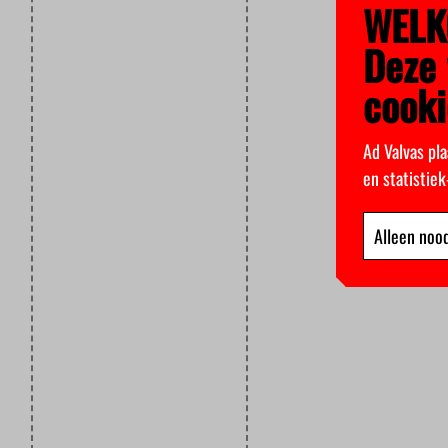
WELK
Deze 
cooki
Ad Valvas pla
en statistie
Alleen nood