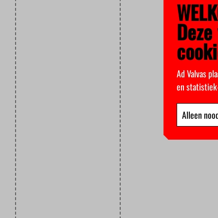
WELK
Deze 
cooki
Ad Valvas pla
en statistie
Alleen nood