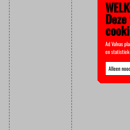
WELK
Deze 
cooki
Ad Valvas pla
en statistie
Alleen nood