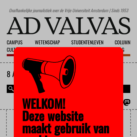
Onafhankelijke journalistiek over de Vrije Universiteit Amsterdam | Sinds 1953
CAMPUS
WETENSCHAP
STUDENTENLEVEN
COLUMN
CULTUUR
ONDERWIJS
MAATSCHAPPIJ
BLOG
8 AUGUSTUS 2026
WELKOM!
MAGAZINE
ENGLISH
Deze website
THEOLOGIE
maakt gebruik van