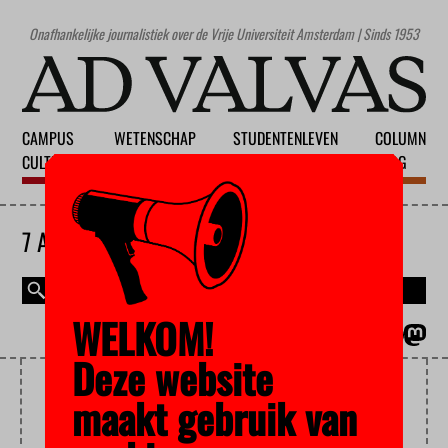
Onafhankelijke journalistiek over de Vrije Universiteit Amsterdam | Sinds 1953
CAMPUS
WETENSCHAP
STUDENTENLEVEN
COLUMN
CULTUUR
ONDERWIJS
MAATSCHAPPIJ
BLOG
7 AUGUSTUS 2026
WELKOM!
MAGAZINE
ENGLISH
Deze website
THEATER VAN HET JAAR
maakt gebruik van