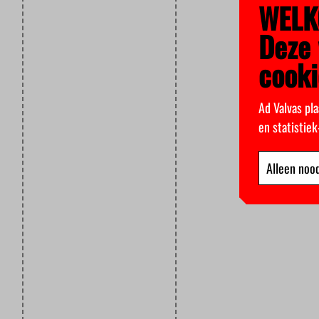
WELK
Deze 
cooki
Ad Valvas pla
en statistie
Alleen nood