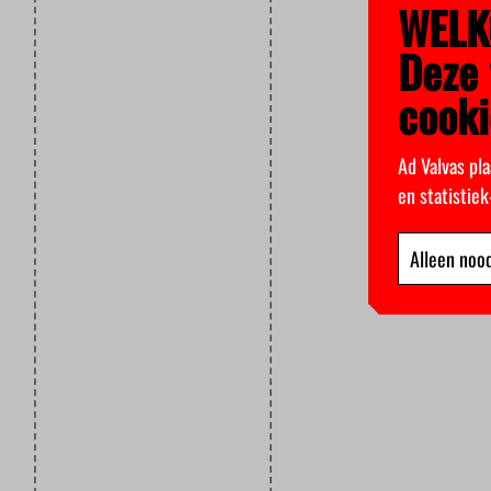
WELK
Deze 
cooki
Ad Valvas pla
en statistie
Alleen nood