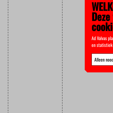
WELK
Deze 
cooki
Ad Valvas pla
en statistie
Alleen nood