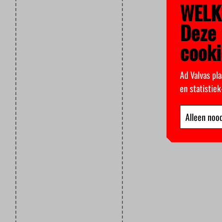
WELK
Deze 
cooki
Ad Valvas pla
en statistie
Alleen nood