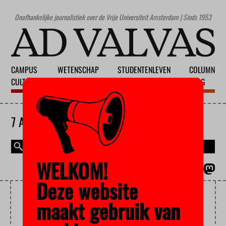
Onafhankelijke journalistiek over de Vrije Universiteit Amsterdam | Sinds 1953
CAMPUS
WETENSCHAP
STUDENTENLEVEN
COLUMN
CULTUUR
ONDERWIJS
MAATSCHAPPIJ
BLOG
7 AUGUSTUS 2026
WELKOM!
MAGAZINE
ENGLISH
Deze website
SYRIË
maakt gebruik van