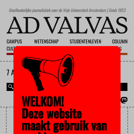
Onafhankelijke journalistiek over de Vrije Universiteit Amsterdam | Sinds 1953
CAMPUS
WETENSCHAP
STUDENTENLEVEN
COLUMN
CULTUUR
ONDERWIJS
MAATSCHAPPIJ
BLOG
7 AUGUSTUS 2026
WELKOM!
MAGAZINE
ENGLISH
Deze website
SYNTHETISCHE BIOLOGIE
maakt gebruik van