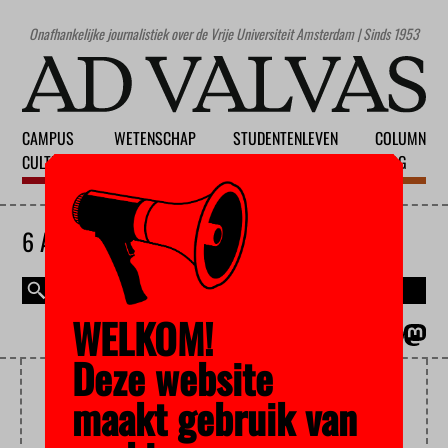
Onafhankelijke journalistiek over de Vrije Universiteit Amsterdam | Sinds 1953
CAMPUS
WETENSCHAP
STUDENTENLEVEN
COLUMN
CULTUUR
ONDERWIJS
MAATSCHAPPIJ
BLOG
6 AUGUSTUS 2026
WELKOM!
MAGAZINE
ENGLISH
Deze website
STUFI
maakt gebruik van