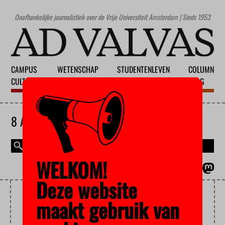
Onafhankelijke journalistiek over de Vrije Universiteit Amsterdam | Sinds 1953
CAMPUS
WETENSCHAP
STUDENTENLEVEN
COLUMN
CULTUUR
ONDERWIJS
MAATSCHAPPIJ
BLOG
8 AUGUSTUS 2026
WELKOM!
MAGAZINE
ENGLISH
Deze website
STUDIEVERENIGINGEN
maakt gebruik van