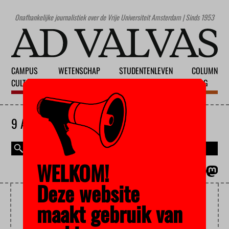
Onafhankelijke journalistiek over de Vrije Universiteit Amsterdam | Sinds 1953
CAMPUS
WETENSCHAP
STUDENTENLEVEN
COLUMN
CULTUUR
ONDERWIJS
MAATSCHAPPIJ
BLOG
9 AUGUSTUS 2026
WELKOM!
MAGAZINE
ENGLISH
Deze website
STUDEREN MET EEN
maakt gebruik van
BEPERKING