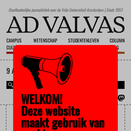
Onafhankelijke journalistiek over de Vrije Universiteit Amsterdam | Sinds 1953
CAMPUS
WETENSCHAP
STUDENTENLEVEN
COLUMN
CULTUUR
ONDERWIJS
MAATSCHAPPIJ
BLOG
9 AUGUSTUS 2026
WELKOM!
MAGAZINE
ENGLISH
Deze website
STUDENTGERICHTE
maakt gebruik van
ONDERSTEUNING