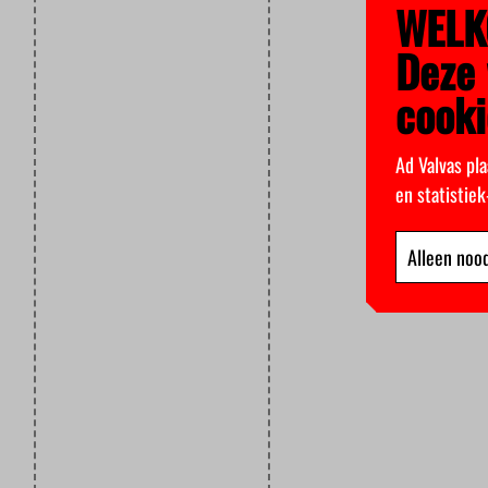
WELK
Deze 
cooki
Ad Valvas pla
en statistie
Alleen nood