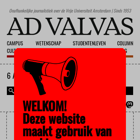
Onafhankelijke journalistiek over de Vrije Universiteit Amsterdam | Sinds 1953
CAMPUS
WETENSCHAP
STUDENTENLEVEN
COLUMN
CULTUUR
ONDERWIJS
MAATSCHAPPIJ
BLOG
6 AUGUSTUS 2026
WELKOM!
MAGAZINE
ENGLISH
Deze website
STUDENTENPRIJS
maakt gebruik van