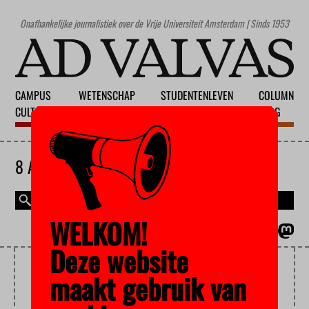
Onafhankelijke journalistiek over de Vrije Universiteit Amsterdam | Sinds 1953
CAMPUS
WETENSCHAP
STUDENTENLEVEN
COLUMN
CULTUUR
ONDERWIJS
MAATSCHAPPIJ
BLOG
8 AUGUSTUS 2026
WELKOM!
MAGAZINE
ENGLISH
Deze website
STUDENTENFORUM
maakt gebruik van