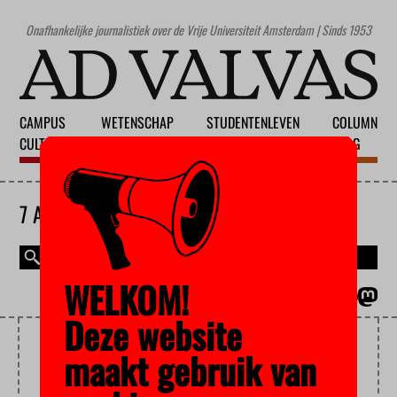
Onafhankelijke journalistiek over de Vrije Universiteit Amsterdam | Sinds 1953
CAMPUS
WETENSCHAP
STUDENTENLEVEN
COLUMN
CULTUUR
ONDERWIJS
MAATSCHAPPIJ
BLOG
7 AUGUSTUS 2026
WELKOM!
MAGAZINE
ENGLISH
Deze website
STUDENTENDECANEN
maakt gebruik van