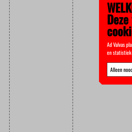
WELK
Deze 
cooki
Ad Valvas pla
en statistie
Alleen nood