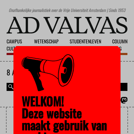
Onafhankelijke journalistiek over de Vrije Universiteit Amsterdam | Sinds 1953
CAMPUS
WETENSCHAP
STUDENTENLEVEN
COLUMN
CULTUUR
ONDERWIJS
MAATSCHAPPIJ
BLOG
8 AUGUSTUS 2026
WELKOM!
MAGAZINE
ENGLISH
Deze website
STUDENTENAANTALLEN
maakt gebruik van