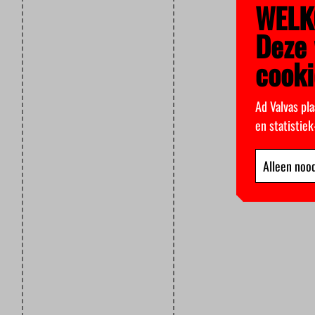
WELK
Deze 
cooki
Ad Valvas pla
en statistie
Alleen nood