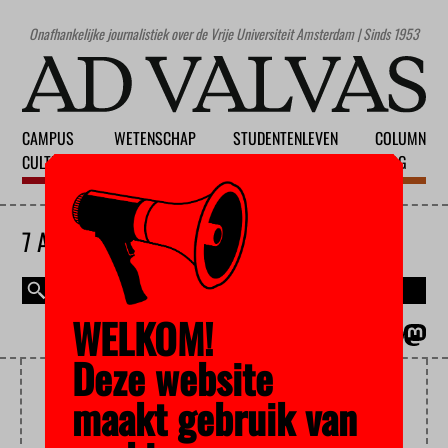
Onafhankelijke journalistiek over de Vrije Universiteit Amsterdam | Sinds 1953
CAMPUS
WETENSCHAP
STUDENTENLEVEN
COLUMN
CULTUUR
ONDERWIJS
MAATSCHAPPIJ
BLOG
7 AUGUSTUS 2026
WELKOM!
MAGAZINE
ENGLISH
Deze website
STUDENTBETROKKENHEID
maakt gebruik van