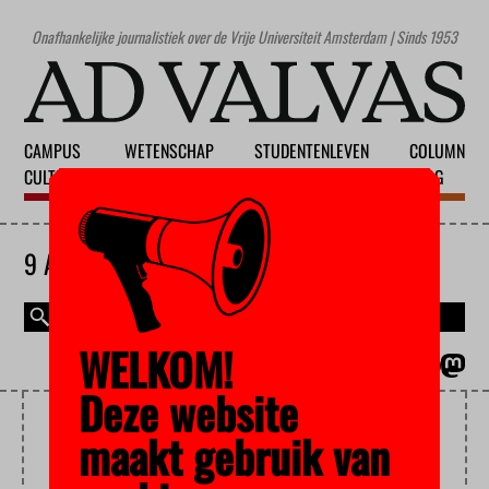
Onafhankelijke journalistiek over de Vrije Universiteit Amsterdam | Sinds 1953
CAMPUS
WETENSCHAP
STUDENTENLEVEN
COLUMN
CULTUUR
ONDERWIJS
MAATSCHAPPIJ
BLOG
9 AUGUSTUS 2026
WELKOM!
MAGAZINE
ENGLISH
Deze website
STUDENT LOANS
maakt gebruik van