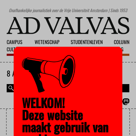
Onafhankelijke journalistiek over de Vrije Universiteit Amsterdam | Sinds 1953
CAMPUS
WETENSCHAP
STUDENTENLEVEN
COLUMN
CULTUUR
ONDERWIJS
MAATSCHAPPIJ
BLOG
8 AUGUSTUS 2026
WELKOM!
MAGAZINE
ENGLISH
Deze website
STUDENT COUNCIL
maakt gebruik van