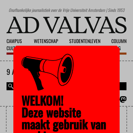
Onafhankelijke journalistiek over de Vrije Universiteit Amsterdam | Sinds 1953
CAMPUS
WETENSCHAP
STUDENTENLEVEN
COLUMN
CULTUUR
ONDERWIJS
MAATSCHAPPIJ
BLOG
9 AUGUSTUS 2026
WELKOM!
MAGAZINE
ENGLISH
Deze website
STIEKEM
maakt gebruik van