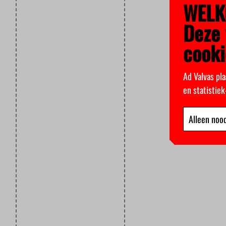
WELK
Deze 
cooki
Ad Valvas pla
en statistie
Alleen nood