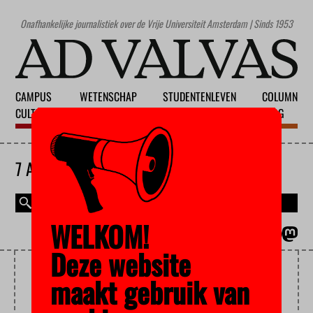
Onafhankelijke journalistiek over de Vrije Universiteit Amsterdam | Sinds 1953
CAMPUS
WETENSCHAP
STUDENTENLEVEN
COLUMN
CULTUUR
ONDERWIJS
MAATSCHAPPIJ
BLOG
7 AUGUSTUS 2026
WELKOM!
MAGAZINE
ENGLISH
Deze website
STAMCELONDERZOEK
maakt gebruik van