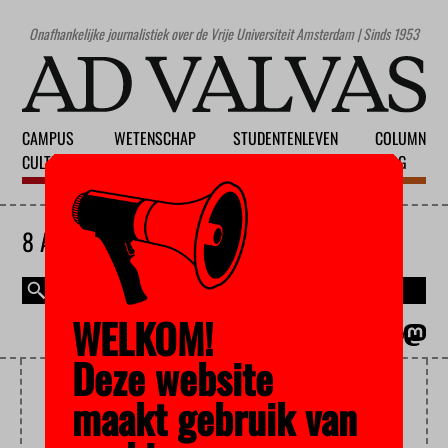
Onafhankelijke journalistiek over de Vrije Universiteit Amsterdam | Sinds 1953
CAMPUS
WETENSCHAP
STUDENTENLEVEN
COLUMN
CULTUUR
ONDERWIJS
MAATSCHAPPIJ
BLOG
8 AUGUSTUS 2026
WELKOM!
MAGAZINE
ENGLISH
Deze website
SPORTCENTRUM VU
maakt gebruik van