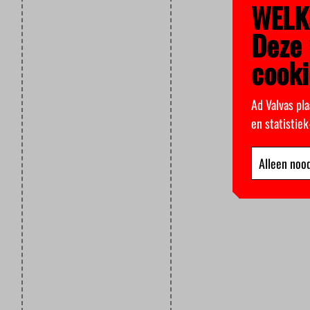
WELK
Deze 
cooki
Ad Valvas pla
en statistie
Alleen nood