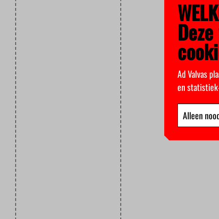
WELK
Deze 
cooki
Ad Valvas pla
en statistie
Alleen nood