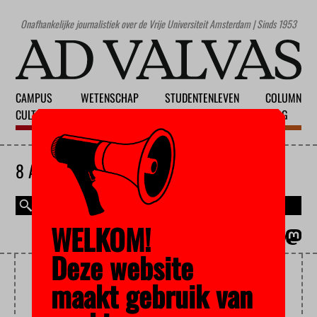
Onafhankelijke journalistiek over de Vrije Universiteit Amsterdam | Sinds 1953
CAMPUS
WETENSCHAP
STUDENTENLEVEN
COLUMN
CULTUUR
ONDERWIJS
MAATSCHAPPIJ
BLOG
8 AUGUSTUS 2026
WELKOM!
MAGAZINE
ENGLISH
Deze website
SPEEDDATE
maakt gebruik van